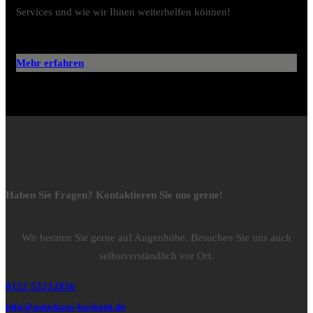
Services und wie wir Ihnen weiterhelfen können!
Mehr erfahren
Haben Sie Fragen? Kontaktieren Sie uns gerne!
Wir beraten Sie gerne auf Augenhöhe. Besuchen Sie uns auch
selbstverständlich vor Ort.
0152 53212856
info@autohaus-baskent.de