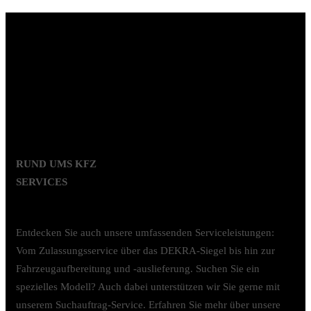
RUND UMS KFZ
SERVICES
Entdecken Sie auch unsere umfassenden Serviceleistungen:
Vom Zulassungsservice über das DEKRA-Siegel bis hin zur
Fahrzeugaufbereitung und -auslieferung. Suchen Sie ein
spezielles Modell? Auch dabei unterstützen wir Sie gerne mit
unserem Suchauftrag-Service. Erfahren Sie mehr über unsere