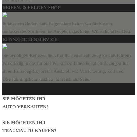
REIFEN- & FELGEN SHOP
In unserem Reifen- und Felgenshop haben wir für Sie ein
umfassendes Sortiment im Angebot, das keine Wünsche offen lässt.
KENNZEICHENSERVICE
Sie benötigen Kennzeichen, um Ihr neues Fahrzeug zu überführen?
Wir erledigen das für Sie! Wir stehen Ihnen bei allen Belangen für
Ihren Fahrzeug-Export ins Ausland, wie Versicherung, Zoll und
Überführungskennzeichen, hilfreich zur Seite.
SIE MÖCHTEN IHR
AUTO VERKAUFEN?
SIE MÖCHTEN IHR
TRAUMAUTO KAUFEN?