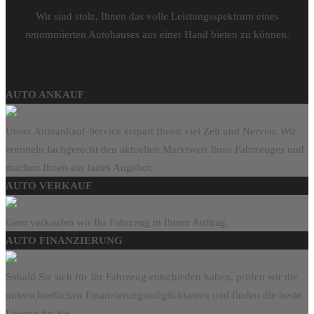
Wir sind stolz, Ihnen das volle Leistungsspektrum eines
renommierten Autohauses aus einer Hand bieten zu können.
AUTO ANKAUF
Unser Autoankauf-Service erspart Ihnen viel Zeit und Nerven. Wir
ermitteln fachgerecht den aktuellen Marktwert Ihres Fahrzeuges und
machen Ihnen ein faires Angebot.
AUTO VERKAUF
Gern verkaufen wir Ihr Fahrzeug in Ihrem Auftrag.
AUTO FINANZIERUNG
Sobald Sie sich für Ihr Fahrzeug entschieden haben, prüfen wir die
unterschiedlichen Finanzierungsmöglichkeiten und finden die beste
Lösung für Sie.