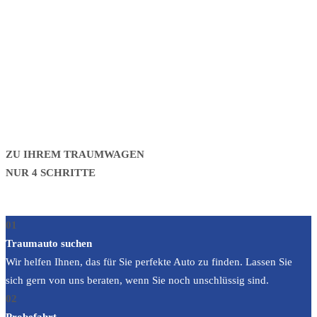
umfasst bis zu 250 Fahrzeuge von
ausgewählten Premiumherstellern, die wir stets
transparent und mit bestem Gewissen vermitteln
können.
ZU IHREM TRAUMWAGEN
NUR 4 SCHRITTE
01
Traumauto suchen
Wir helfen Ihnen, das für Sie perfekte Auto zu finden. Lassen Sie
sich gern von uns beraten, wenn Sie noch unschlüssig sind.
02